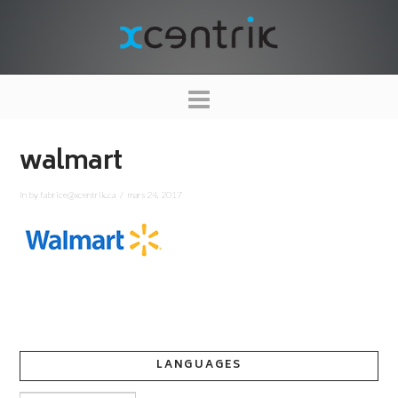
XCENTRIK
Navigation
walmart
In by fabrice@xcentrik.ca
mars 24, 2017
LANGUAGES