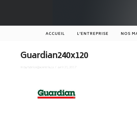
XCENTRIK
ACCUEIL
L’ENTREPRISE
NOS M
Guardian240x120
In by fabrice@xcentrik.ca
avril 21, 2017